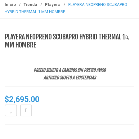
g
Inicio
/
Tienda
/
Playera
/
PLAYERA NEOPRENO SCUBAPRO
g
HYBRID THERMAL 1 MM HOMBRE
l
e
n
PLAYERA NEOPRENO SCUBAPRO HYBRID THERMAL 1
🔍
a
MM HOMBRE
v
i
g
a
PRECIO SUJETO A CAMBIOS SIN PREVIO AVISO
t
ARTICULO SUJETO A EXISTENCIAS
i
o
$
2,695.00
n