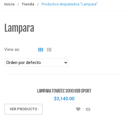
g
Inicio
/
Tienda
/
Productos etiquetados “Lampara”
g
l
e
Lampara
n
a
v
View as:
i
g
a
t
i
o
LAMPARA TOVATEC 1000 USB SPORT
n
$
3,140.00
VER PRODUCTO