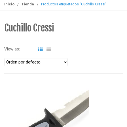
g
Inicio
/
Tienda
/
Productos etiquetados “Cuchillo Cressi”
g
l
e
Cuchillo Cressi
n
a
v
View as:
i
g
a
t
i
o
n