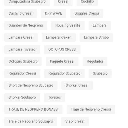
Computadora Scubapro
Cressi
Cuchillo
Cuchillo Cressi
DRY WAVE
Goggles Cressi
Guantes de Neopreno
Housing Sealife
Lampara
Lampara Cressi
Lampara Kraken
Lampara Strobo
Lampara Tovatec
OCTOPUS CRESSI
Octopus Scubapro
Paquete Cressi
Regulador
Regulador Cressi
Regulador Scubapro
Scubapro
Short de Neopreno Scubapro
Snorkel Cressi
Snorkel Scubapro
Tovatec
TRAJE DE NEOPRENO BONASSI
Traje de Neopreno Cressi
Traje de Neopreno Scubapro
Visor cressi