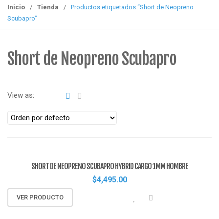
g
Inicio
/
Tienda
/
Productos etiquetados “Short de Neopreno
g
Scubapro”
l
e
n
Short de Neopreno Scubapro
a
v
i
View as:
g
a
t
i
o
n
SHORT DE NEOPRENO SCUBAPRO HYBRID CARGO 1MM HOMBRE
$
4,495.00
VER PRODUCTO