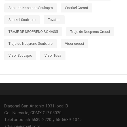
Short de Neopreno Scubapro
Snorkel Cressi
Snorkel Scubapro
Tovatec
TRAJE DE NEOPRENO BONASSI
Traje de Neopreno Cressi
Traje de Neopreno Scubapro
Visor cressi
Visor Scubapro
Visor Tusa
Diagonal San Antonio 1931 local B
Col. Narvarte, CDMX C.P 03020
Telefonos: 55-5639-2220 y 55-5639-1049
artisub@gmail.com