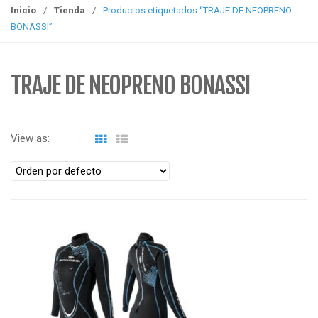
g
Inicio
/
Tienda
/
Productos etiquetados “TRAJE DE NEOPRENO
g
BONASSI”
l
e
n
TRAJE DE NEOPRENO BONASSI
a
v
i
View as:
g
a
t
i
o
n