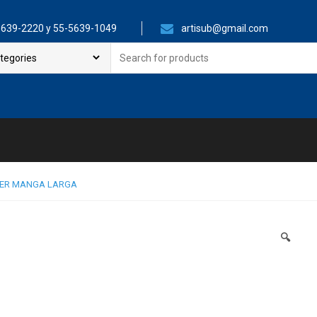
639-2220 y 55-5639-1049
artisub@gmail.com
Search
for:
JER MANGA LARGA
🔍