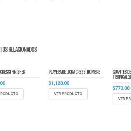
TOS RELACIONADOS
CRESSI FINISHER
PLAYERA DE LICRA CRESSI HOMBRE
GUANTES DE
TROPICAL 
.00
$
1,120.00
$
770.00
PRODUCTO
VER PRODUCTO
VER P