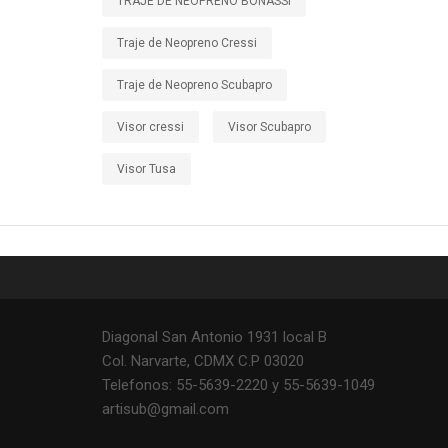
TRAJE DE NEOPRENO BONASSI
Traje de Neopreno Cressi
Traje de Neopreno Scubapro
Visor cressi
Visor Scubapro
Visor Tusa
Diagonal San Antonio 1931 local B
Col. Narvarte, CDMX C.P 03020
Telefonos: 55-5639-2220 y 55-5639-1049
artisub@gmail.com