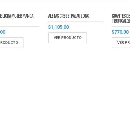
DE LICRA MUJER MANGA
ALETAS CRESSI PALAU LONG
GUANTES DE
TROPICAL 
$
1,105.00
.00
$
770.00
VER PRODUCTO
PRODUCTO
VER P