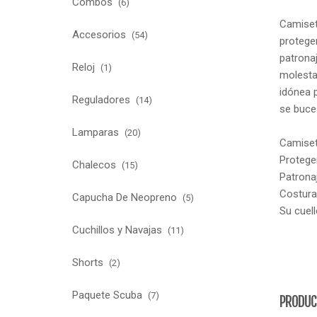
Combos
(6)
Camiseta
Accesorios
(54)
proteger
patronaj
Reloj
(1)
molesta
idónea p
Reguladores
(14)
se buce
Lamparas
(20)
Camiset
Proteger
Chalecos
(15)
Patrona
Costura
Capucha De Neopreno
(5)
Su cuell
Cuchillos y Navajas
(11)
Shorts
(2)
Paquete Scuba
(7)
PRODUC