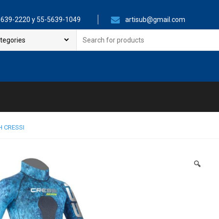
639-2220 y 55-5639-1049
artisub@gmail.com
Search
for:
 CRESSI
🔍