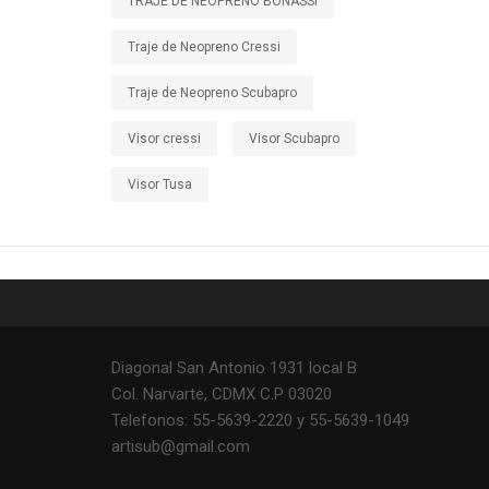
TRAJE DE NEOPRENO BONASSI
Traje de Neopreno Cressi
Traje de Neopreno Scubapro
Visor cressi
Visor Scubapro
Visor Tusa
Diagonal San Antonio 1931 local B
Col. Narvarte, CDMX C.P 03020
Telefonos: 55-5639-2220 y 55-5639-1049
artisub@gmail.com