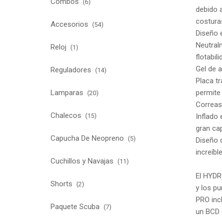
Combos
(6)
debido 
costura
Accesorios
(54)
Diseño 
Neutralm
Reloj
(1)
flotabi
Gel de 
Reguladores
(14)
Placa t
permite
Lamparas
(20)
Correas 
Chalecos
Inflado 
(15)
gran cap
Capucha De Neopreno
(5)
Diseño d
increíb
Cuchillos y Navajas
(11)
El HYDR
Shorts
(2)
y los pu
PRO inc
Paquete Scuba
(7)
un BCD 