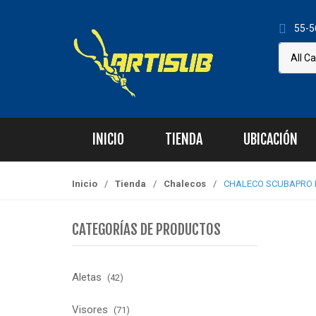
S
S
k
k
55-5
i
i
p
p
t
t
o
o
n
c
a
o
INICIO
TIENDA
UBICACIÓN
v
n
i
t
g
e
Inicio
/
Tienda
/
Chalecos
/
CHALECO SCUBAPRO 
a
n
t
t
CATEGORÍAS DE PRODUCTOS
i
o
n
Aletas
(42)
Visores
(71)