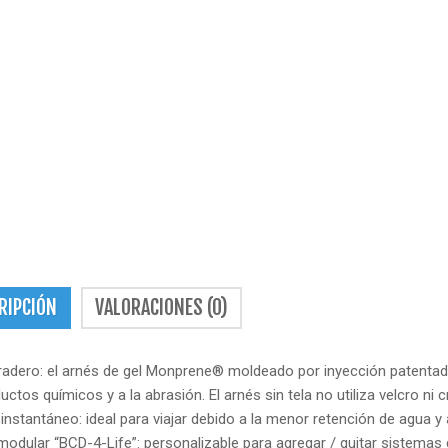
RIPCIÓN
VALORACIONES (0)
uradero: el arnés de gel Monprene® moldeado por inyección patentad
uctos químicos y a la abrasión. El arnés sin tela no utiliza velcro ni 
nstantáneo: ideal para viajar debido a la menor retención de agua y 
odular “BCD-4-Life”: personalizable para agregar / quitar sistemas 