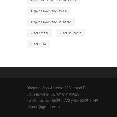
TRAJE DE NEOPRENO BONASSI
Traje de Neopreno Cressi
Traje de Neopreno Scubapro
Visor cressi
Visor Scubapro
Visor Tusa
Diagonal San Antonio 1931 local B
Col. Narvarte, CDMX C.P 03020
Telefonos: 55-5639-2220 y 55-5639-1049
artisub@gmail.com