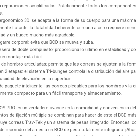
a reparaciones simplificadas. Prácticamente todos los componentes, 
s.
ergonómico 3D: se adapta a la forma de su cuerpo para una máxim
ente flotante: la flotabilidad inherente cercana a cero requiere men
lidad y un buceo mucho más agradable.
agarre corporal: evita que BCD se mueva y suba.
rasera de doble compuesto: proporciona lo último en estabilidad y c
 un montaje más fácil.
de hombro articuladas: permita que las correas se ajusten a la form
en 2 etapas: el sistema Tri-bungee controla la distribución del air
acidad de elevación en la superficie.
e paquete inteligente: las correas plegables para los hombros y la 
lemente compacto para un fácil transporte y almacenamiento.
OS PRO es un verdadero avance en la comodidad y conveniencia del
ntos de fijación múltiple se combinan para hacer de este el BCD más
luye correas Trav-Tek y un sistema de pesas integrado.
Entonces, co
de recorrido del arnés a un BCD de peso totalmente integrado.
¡Ahor