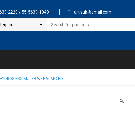
639-2220 y 55-5639-1049
artisub@gmail.com
Search
for:
HYDROS PRO MUJER W/ BALANCED
🔍