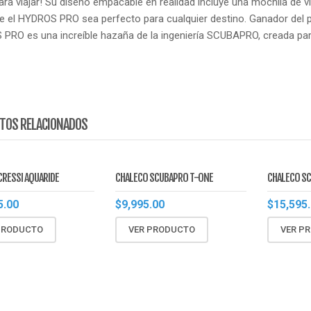
ra viajar!
Su diseño empacable en realidad incluye una mochila de vi
e el HYDROS PRO sea perfecto para cualquier destino.
Ganador del p
PRO es una increíble hazaña de la ingeniería SCUBAPRO, creada par
TOS RELACIONADOS
CRESSI AQUARIDE
CHALECO SCUBAPRO T-ONE
CHALECO SC
5.00
$
9,995.00
$
15,595
PRODUCTO
VER PRODUCTO
VER P