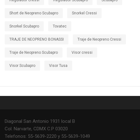
Regulador Cressi
Regulador Scubapro
Scubapro
Short de Neopreno Scubapro
Snorkel Cressi
Snorkel Scubapro
Tovatec
TRAJE DE NEOPRENO BONASSI
Traje de Neopreno Cressi
Traje de Neopreno Scubapro
Visor cressi
Visor Scubapro
Visor Tusa
Diagonal San Antonio 1931 local B
Col. Narvarte, CDMX C.P 03020
Telefonos: 55-5639-2220 y 55-5639-1049