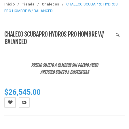
g
Inicio
/
Tienda
/
Chalecos
/
CHALECO SCUBAPRO HYDROS
g
PRO HOMBRE W/ BALANCED
l
e
n
CHALECO SCUBAPRO HYDROS PRO HOMBRE W/
🔍
a
BALANCED
v
i
g
a
PRECIO SUJETO A CAMBIOS SIN PREVIO AVISO
t
ARTICULO SUJETO A EXISTENCIAS
i
o
$
26,545.00
n