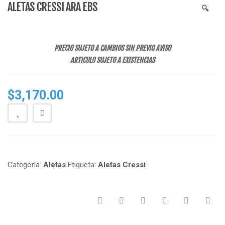
ALETAS CRESSI ARA EBS
🔍
n
a
v
i
PRECIO SUJETO A CAMBIOS SIN PREVIO AVISO
g
ARTICULO SUJETO A EXISTENCIAS
a
t
$
3,170.00
i
o
n
Categoría:
Aletas
Etiqueta:
Aletas Cressi