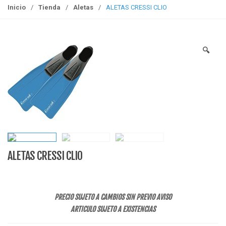
g
Inicio
/
Tienda
/
Aletas
/
ALETAS CRESSI CLIO
g
l
e
🔍
n
a
v
i
g
a
t
i
o
ALETAS CRESSI CLIO
n
PRECIO SUJETO A CAMBIOS SIN PREVIO AVISO
ARTICULO SUJETO A EXISTENCIAS