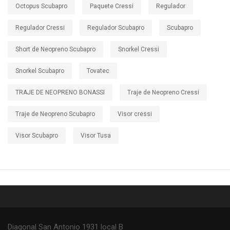
Octopus Scubapro
Paquete Cressi
Regulador
Regulador Cressi
Regulador Scubapro
Scubapro
Short de Neopreno Scubapro
Snorkel Cressi
Snorkel Scubapro
Tovatec
TRAJE DE NEOPRENO BONASSI
Traje de Neopreno Cressi
Traje de Neopreno Scubapro
Visor cressi
Visor Scubapro
Visor Tusa
Diagonal San Antonio 1931 local B