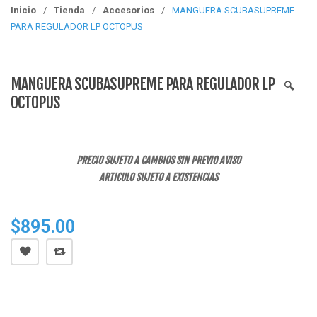
g
Inicio
/
Tienda
/
Accesorios
/
MANGUERA SCUBASUPREME
g
PARA REGULADOR LP OCTOPUS
l
e
n
MANGUERA SCUBASUPREME PARA REGULADOR LP
🔍
a
OCTOPUS
v
i
g
a
PRECIO SUJETO A CAMBIOS SIN PREVIO AVISO
t
ARTICULO SUJETO A EXISTENCIAS
i
o
$
895.00
n