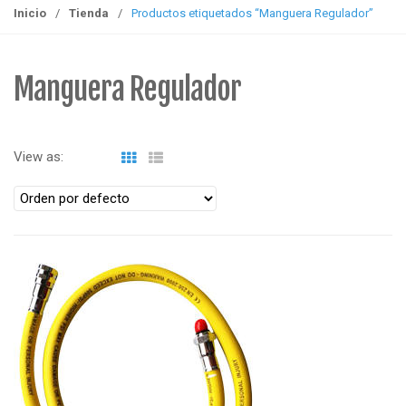
g
Inicio
/
Tienda
/
Productos etiquetados “Manguera Regulador”
g
l
e
Manguera Regulador
n
a
v
View as:
i
g
a
t
i
o
n