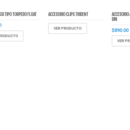
SSI TIPO TORPEDO FLOAT
ACCESORIO CLIPS TRIDENT
ACCESORIO
DIN
I
0
DO
VER PRODUCTO
$
890.00
PRODUCTO
VER P