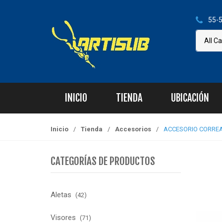
S
S
k
k
55-5
i
i
p
p
t
t
o
o
n
c
a
o
INICIO
TIENDA
UBICACIÓN
v
n
i
t
g
e
Inicio
/
Tienda
/
Accesorios
/
ACCESORIO CORRE
a
n
t
t
CATEGORÍAS DE PRODUCTOS
i
o
n
Aletas
(42)
Visores
(71)