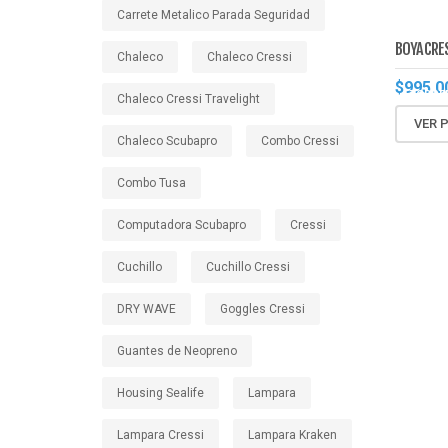
Carrete Metalico Parada Seguridad
BOYA
BOYA CRE
Chaleco
Chaleco Cressi
CRESS
$
995.0
TORPE
Chaleco Cressi Travelight
VER 
Chaleco Scubapro
Combo Cressi
Combo Tusa
Computadora Scubapro
Cressi
Cuchillo
Cuchillo Cressi
DRY WAVE
Goggles Cressi
Guantes de Neopreno
Housing Sealife
Lampara
Lampara Cressi
Lampara Kraken