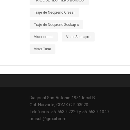
TRAJE DE NEOPRENO BONASSI
Traje de Neopreno Cressi
Traje de Neopreno Scubapro
Visor cressi
Visor Scubapro
Visor Tusa
Diagonal San Antonio 1931 local B
Col. Narvarte, CDMX C.P 03020
Telefonos: 55-5639-2220 y 55-5639-1049
artisub@gmail.com