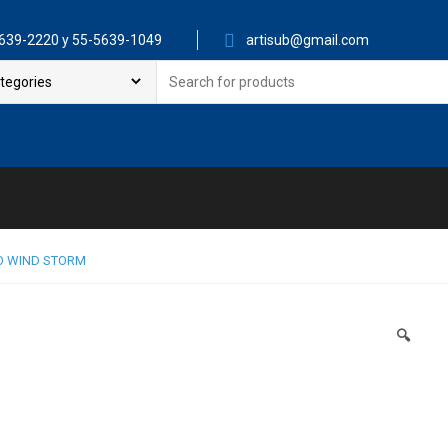
639-2220 y 55-5639-1049
artisub@gmail.com
Search
for:
O WIND STORM
🔍