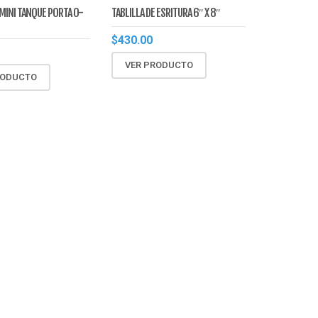
MINI TANQUE PORTA O-
TABLILLA DE ESRITURA 6″ X 8″
$
430.00
VER PRODUCTO
RODUCTO