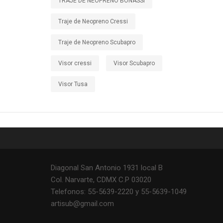
TRAJE DE NEOPRENO BONASSI
Traje de Neopreno Cressi
Traje de Neopreno Scubapro
Visor cressi
Visor Scubapro
Visor Tusa
Diagonal San Antonio 1931 local B
Col. Narvarte, CDMX C.P 03020
Telefonos: 55-5639-2220 y 55-5639-1049
artisub@gmail.com