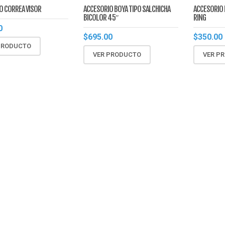
O CORREA VISOR
ACCESORIO BOYA TIPO SALCHICHA
ACCESORIO 
BICOLOR 45″
RING
0
$
695.00
$
350.00
PRODUCTO
VER PRODUCTO
VER P