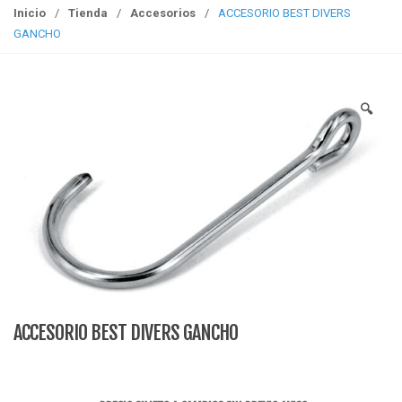
g
Inicio
/
Tienda
/
Accesorios
/
ACCESORIO BEST DIVERS
g
GANCHO
l
e
n
🔍
a
v
i
g
a
t
i
o
n
ACCESORIO BEST DIVERS GANCHO