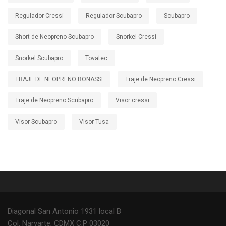
Regulador Cressi
Regulador Scubapro
Scubapro
Short de Neopreno Scubapro
Snorkel Cressi
Snorkel Scubapro
Tovatec
TRAJE DE NEOPRENO BONASSI
Traje de Neopreno Cressi
Traje de Neopreno Scubapro
Visor cressi
Visor Scubapro
Visor Tusa
Diagonal San Antonio 1931 local B
Col. Narvarte, CDMX C.P 03020