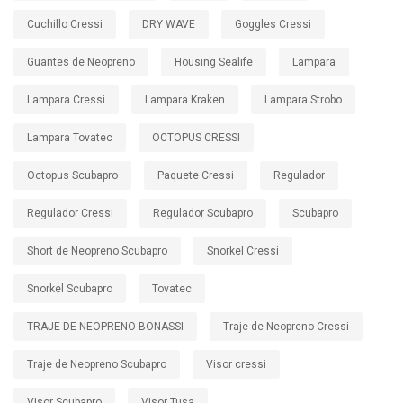
Cuchillo Cressi
DRY WAVE
Goggles Cressi
Guantes de Neopreno
Housing Sealife
Lampara
Lampara Cressi
Lampara Kraken
Lampara Strobo
Lampara Tovatec
OCTOPUS CRESSI
Octopus Scubapro
Paquete Cressi
Regulador
Regulador Cressi
Regulador Scubapro
Scubapro
Short de Neopreno Scubapro
Snorkel Cressi
Snorkel Scubapro
Tovatec
TRAJE DE NEOPRENO BONASSI
Traje de Neopreno Cressi
Traje de Neopreno Scubapro
Visor cressi
Visor Scubapro
Visor Tusa