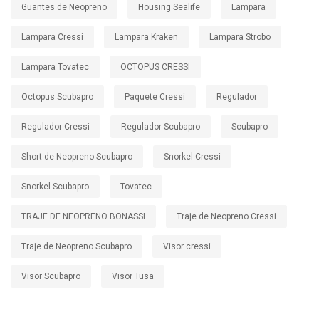
Guantes de Neopreno
Housing Sealife
Lampara
Lampara Cressi
Lampara Kraken
Lampara Strobo
Lampara Tovatec
OCTOPUS CRESSI
Octopus Scubapro
Paquete Cressi
Regulador
Regulador Cressi
Regulador Scubapro
Scubapro
Short de Neopreno Scubapro
Snorkel Cressi
Snorkel Scubapro
Tovatec
TRAJE DE NEOPRENO BONASSI
Traje de Neopreno Cressi
Traje de Neopreno Scubapro
Visor cressi
Visor Scubapro
Visor Tusa