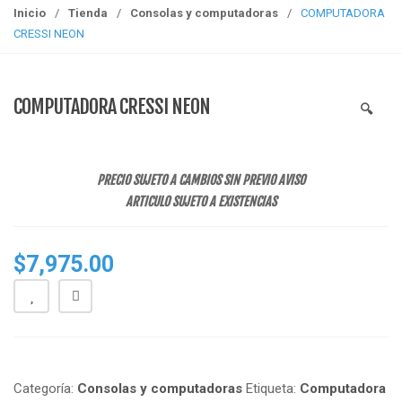
g
Inicio
/
Tienda
/
Consolas y computadoras
/
COMPUTADORA
g
CRESSI NEON
l
e
n
COMPUTADORA CRESSI NEON
🔍
a
v
i
PRECIO SUJETO A CAMBIOS SIN PREVIO AVISO
g
ARTICULO SUJETO A EXISTENCIAS
a
t
i
$
7,975.00
o
n
Categoría:
Consolas y computadoras
Etiqueta:
Computadora