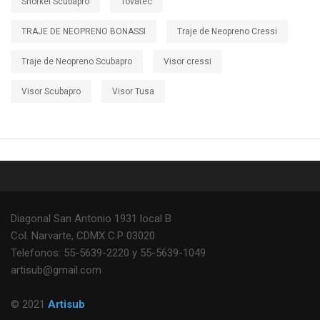
Snorkel Scubapro
Tovatec
TRAJE DE NEOPRENO BONASSI
Traje de Neopreno Cressi
Traje de Neopreno Scubapro
Visor cressi
Visor Scubapro
Visor Tusa
Diagonal San Antonio 1931 local B
Col. Narvarte, CDMX C.P 03020
Telefonos: 55-5639-2220 y 55-5639-1049
artisub@gmail.com
© 2021
Artisub