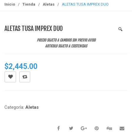
g
Inicio
/
Tienda
/
Aletas
/
ALETAS TUSA IMPREX DUO
g
l
e
ALETAS TUSA IMPREX DUO
🔍
n
a
PRECIO SUJETO A CAMBIOS SIN PREVIO AVISO
v
ARTICULO SUJETO A EXISTENCIAS
i
g
$
2,445.00
a
t
i
o
n
Categoría:
Aletas