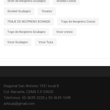
Short de Neopreno Scubapro
Snorkel Cressi
Snorkel Scubapro
Tovatec
TRAJE DE NEOPRENO BONASSI
Traje de Neopreno Cressi
Traje de Neopreno Scubapro
Visor cressi
Visor Scubapro
Visor Tusa
Diagonal San Antonio 1931 local B
Col. Narvarte, CDMX C.P 03020
Telefonos: 55-5639-2220 y 55-5639-1049
artisub@gmail.com