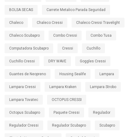
BOLSA SECAS
Carrete Metalico Parada Seguridad
Chaleco
Chaleco Cressi
Chaleco Cressi Travelight
Chaleco Scubapro
Combo Cressi
Combo Tusa
Computadora Scubapro
Cressi
Cuchillo
Cuchillo Cressi
DRY WAVE
Goggles Cressi
Guantes de Neopreno
Housing Sealife
Lampara
Lampara Cressi
Lampara Kraken
Lampara Strobo
Lampara Tovatec
OCTOPUS CRESSI
Octopus Scubapro
Paquete Cressi
Regulador
Regulador Cressi
Regulador Scubapro
Scubapro