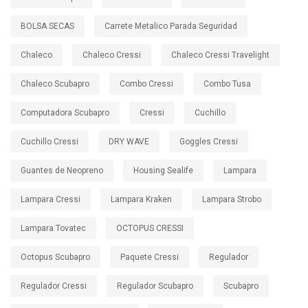
BOLSA SECAS
Carrete Metalico Parada Seguridad
Chaleco
Chaleco Cressi
Chaleco Cressi Travelight
Chaleco Scubapro
Combo Cressi
Combo Tusa
Computadora Scubapro
Cressi
Cuchillo
Cuchillo Cressi
DRY WAVE
Goggles Cressi
Guantes de Neopreno
Housing Sealife
Lampara
Lampara Cressi
Lampara Kraken
Lampara Strobo
Lampara Tovatec
OCTOPUS CRESSI
Octopus Scubapro
Paquete Cressi
Regulador
Regulador Cressi
Regulador Scubapro
Scubapro