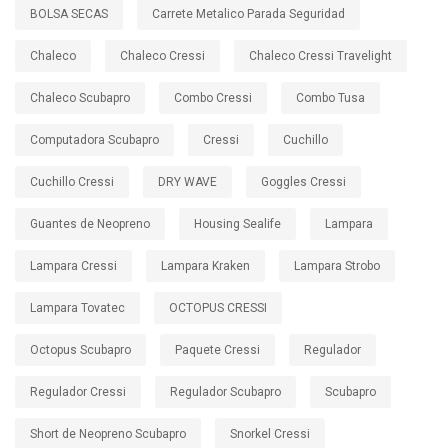
BOLSA SECAS
Carrete Metalico Parada Seguridad
Chaleco
Chaleco Cressi
Chaleco Cressi Travelight
Chaleco Scubapro
Combo Cressi
Combo Tusa
Computadora Scubapro
Cressi
Cuchillo
Cuchillo Cressi
DRY WAVE
Goggles Cressi
Guantes de Neopreno
Housing Sealife
Lampara
Lampara Cressi
Lampara Kraken
Lampara Strobo
Lampara Tovatec
OCTOPUS CRESSI
Octopus Scubapro
Paquete Cressi
Regulador
Regulador Cressi
Regulador Scubapro
Scubapro
Short de Neopreno Scubapro
Snorkel Cressi