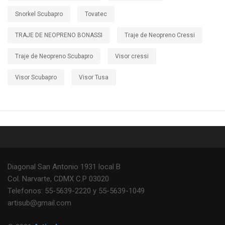
Snorkel Scubapro
Tovatec
TRAJE DE NEOPRENO BONASSI
Traje de Neopreno Cressi
Traje de Neopreno Scubapro
Visor cressi
Visor Scubapro
Visor Tusa
Diagonal San Antonio 1931 local B
Col. Narvarte, CDMX C.P 03020
Telefonos: 55-5639-2220 y 55-5639-1049
artisub@gmail.com