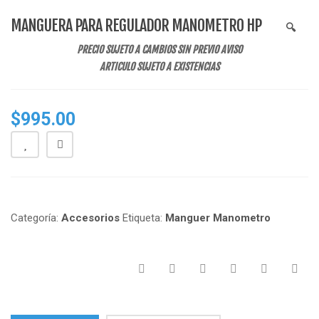
n
MANGUERA PARA REGULADOR MANOMETRO HP
🔍
a
PRECIO SUJETO A CAMBIOS SIN PREVIO AVISO
v
ARTICULO SUJETO A EXISTENCIAS
i
g
a
$
995.00
t
i
o
n
Categoría:
Accesorios
Etiqueta:
Manguer Manometro