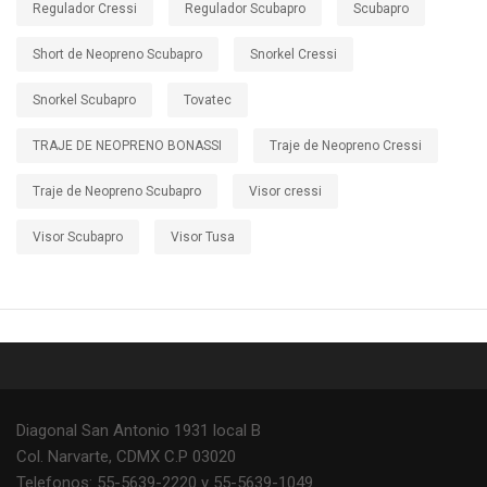
Regulador Cressi
Regulador Scubapro
Scubapro
Short de Neopreno Scubapro
Snorkel Cressi
Snorkel Scubapro
Tovatec
TRAJE DE NEOPRENO BONASSI
Traje de Neopreno Cressi
Traje de Neopreno Scubapro
Visor cressi
Visor Scubapro
Visor Tusa
Diagonal San Antonio 1931 local B
Col. Narvarte, CDMX C.P 03020
Telefonos: 55-5639-2220 y 55-5639-1049