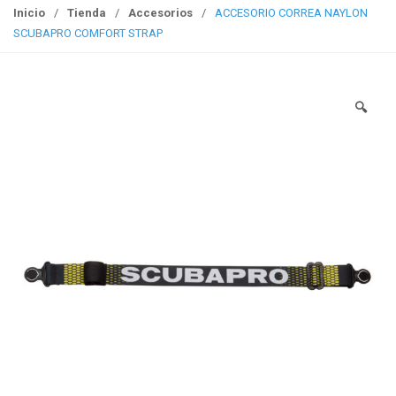
g
Inicio
/
Tienda
/
Accesorios
/
ACCESORIO CORREA NAYLON
g
SCUBAPRO COMFORT STRAP
l
e
n
🔍
a
v
i
g
a
t
i
o
n