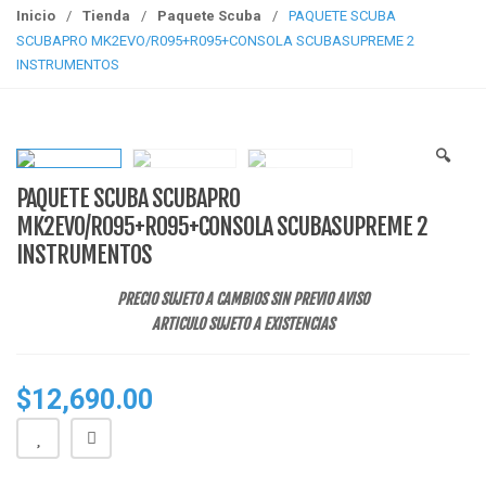
g
Inicio
/
Tienda
/
Paquete Scuba
/
PAQUETE SCUBA
g
SCUBAPRO MK2EVO/R095+R095+CONSOLA SCUBASUPREME 2
l
INSTRUMENTOS
e
n
a
🔍
v
PAQUETE SCUBA SCUBAPRO
i
g
MK2EVO/R095+R095+CONSOLA SCUBASUPREME 2
a
INSTRUMENTOS
t
i
PRECIO SUJETO A CAMBIOS SIN PREVIO AVISO
o
ARTICULO SUJETO A EXISTENCIAS
n
$
12,690.00