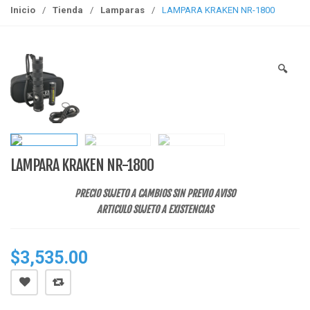
g
Inicio
/
Tienda
/
Lamparas
/
LAMPARA KRAKEN NR-1800
g
l
e
🔍
n
a
v
i
g
a
LAMPARA KRAKEN NR-1800
t
i
PRECIO SUJETO A CAMBIOS SIN PREVIO AVISO
o
ARTICULO SUJETO A EXISTENCIAS
n
$
3,535.00