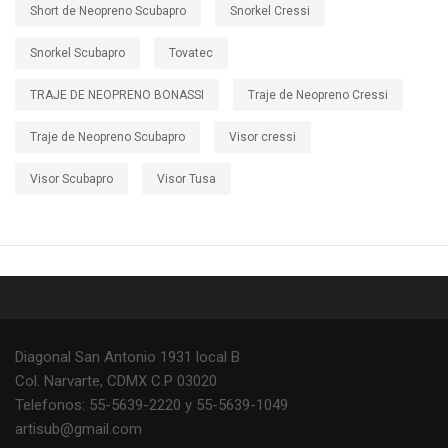
Short de Neopreno Scubapro
Snorkel Cressi
Snorkel Scubapro
Tovatec
TRAJE DE NEOPRENO BONASSI
Traje de Neopreno Cressi
Traje de Neopreno Scubapro
Visor cressi
Visor Scubapro
Visor Tusa
Diagonal San Antonio 1931 local B
Col. Narvarte, CDMX C.P 03020
Telefonos: 55-5639-2220 y 55-5639-1049
artisub@gmail.com