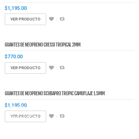
$
1,195.00
VER PRODUCTO
GUANTES DE NEOPRENO CRESSI TROPICAL 2MM
$
770.00
VER PRODUCTO
1.5MM
TROPIC
GUANTES DE NEOPRENO SCUBAPRO TROPIC CAMUFLAJE 1.5MM
CAMUFLAGE
$
1,195.00
GUANTES
VER PRODUCTO
GUANTES TROPIC