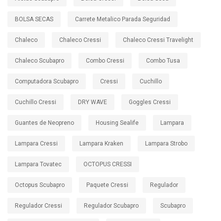
BOLSA SECAS
Carrete Metalico Parada Seguridad
Chaleco
Chaleco Cressi
Chaleco Cressi Travelight
Chaleco Scubapro
Combo Cressi
Combo Tusa
Computadora Scubapro
Cressi
Cuchillo
Cuchillo Cressi
DRY WAVE
Goggles Cressi
Guantes de Neopreno
Housing Sealife
Lampara
Lampara Cressi
Lampara Kraken
Lampara Strobo
Lampara Tovatec
OCTOPUS CRESSI
Octopus Scubapro
Paquete Cressi
Regulador
Regulador Cressi
Regulador Scubapro
Scubapro