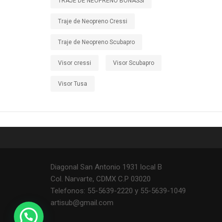
TRAJE DE NEOPRENO BONASSI
Traje de Neopreno Cressi
Traje de Neopreno Scubapro
Visor cressi
Visor Scubapro
Visor Tusa
Diagonal San Antonio 1931 local B
Col. Narvarte, CDMX C.P 03020
Telefonos: 55-5639-2220 y 55-5639-1049
artisub@gmail.com