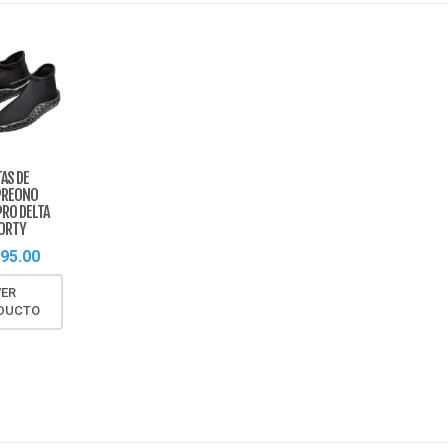
AS DE
PREONO
RO DELTA
ORTY
695.00
VER
DUCTO