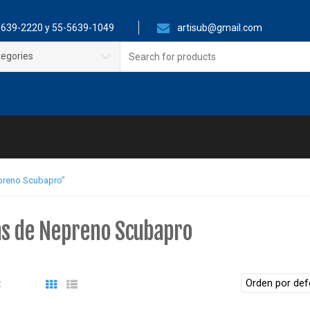
639-2220 y 55-5639-1049
artisub@gmail.com
Search
tegories
for:
preno Scubapro”
s de Nepreno Scubapro
: