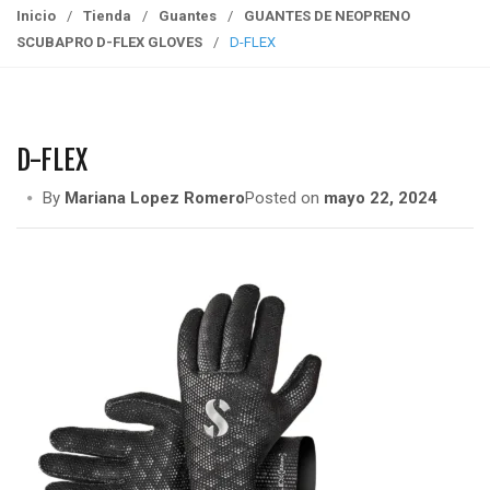
g
Inicio
/
Tienda
/
Guantes
/
GUANTES DE NEOPRENO
g
SCUBAPRO D-FLEX GLOVES
/
D-FLEX
l
e
n
a
D-FLEX
v
i
By
Mariana Lopez Romero
Posted on
mayo 22, 2024
g
a
t
i
o
n