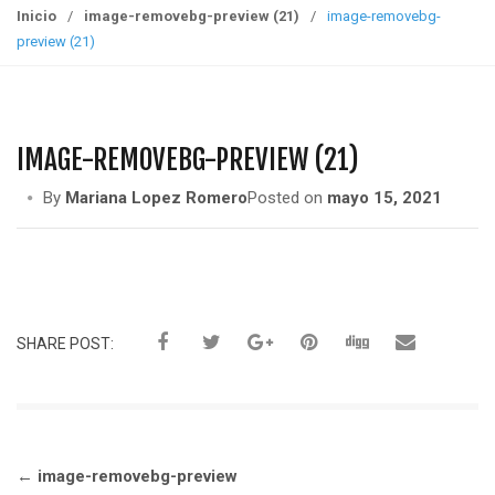
g
Inicio
/
image-removebg-preview (21)
/
image-removebg-
g
preview (21)
l
e
n
a
IMAGE-REMOVEBG-PREVIEW (21)
v
i
By
Mariana Lopez Romero
Posted on
mayo 15, 2021
g
a
t
i
o
SHARE POST:
n
Navegación
←
image-removebg-preview