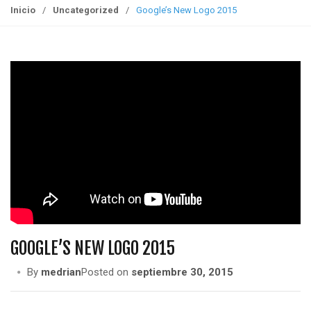
g
Inicio
/
Uncategorized
/
Google’s New Logo 2015
g
l
e
n
a
v
i
g
a
t
i
o
n
GOOGLE’S NEW LOGO 2015
By
medrian
Posted on
septiembre 30, 2015