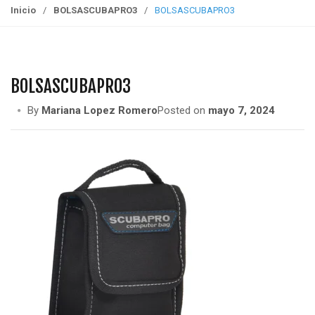
g
Inicio
/
BOLSASCUBAPRO3
/
BOLSASCUBAPRO3
g
l
e
n
BOLSASCUBAPRO3
a
v
By
Mariana Lopez Romero
Posted on
mayo 7, 2024
i
g
a
t
i
o
n