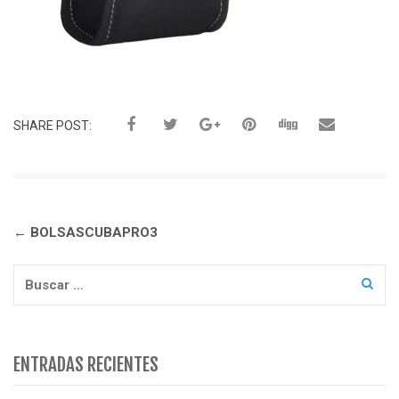
SHARE POST:
Navegación
←
BOLSASCUBAPRO3
de
entradas
Buscar:
ENTRADAS RECIENTES