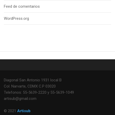
Feed de comentarios
WordPress.org
Diagonal San Antonio 1931 local B
Col. Narvarte, CDMX C.P 03020
Telefonos: 55-5639-2220 y 55-5639-1049
artisub@gmail.com
© 2021
Artisub