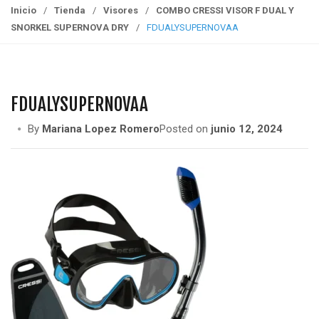
g
Inicio
/
Tienda
/
Visores
/
COMBO CRESSI VISOR F DUAL Y
g
SNORKEL SUPERNOVA DRY
/
FDUALYSUPERNOVAA
l
e
n
a
FDUALYSUPERNOVAA
v
i
By
Mariana Lopez Romero
Posted on
junio 12, 2024
g
a
t
i
o
n