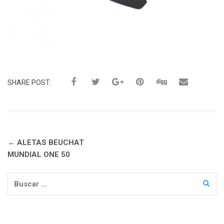
SHARE POST:
Navegación
←
ALETAS BEUCHAT
de
MUNDIAL ONE 50
entradas
Buscar: