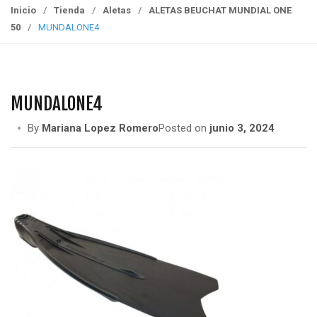
g
Inicio
/
Tienda
/
Aletas
/
ALETAS BEUCHAT MUNDIAL ONE
g
50
/
MUNDALONE4
l
e
n
a
MUNDALONE4
v
i
By
Mariana Lopez Romero
Posted on
junio 3, 2024
g
a
t
i
o
n