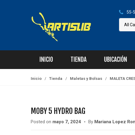
S
S
k
k
55-5
i
i
p
p
t
t
o
o
n
c
a
o
INICIO
TIENDA
UBICACIÓN
v
n
i
t
g
e
Inicio
/
Tienda
/
Maletas y Bolsas
/
MALETA CRES
a
n
t
t
i
o
MOBY 5 HYDRO BAG
n
Posted on
mayo 7, 2024
By
Mariana Lopez Ro