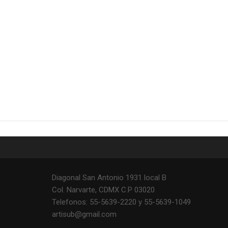
Diagonal San Antonio 1931 local B
Col. Narvarte, CDMX C.P 03020
Telefonos: 55-5639-2220 y 55-5639-1049
artisub@gmail.com