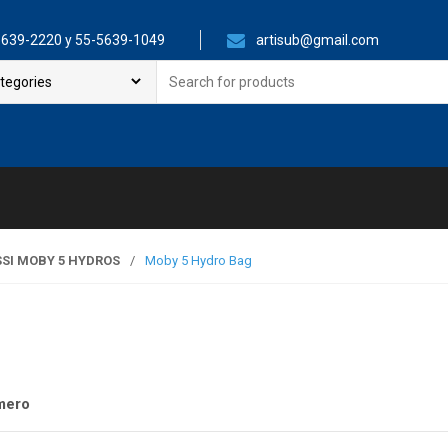
639-2220 y 55-5639-1049
artisub@gmail.com
Search
for:
SI MOBY 5 HYDROS
/
Moby 5 Hydro Bag
mero