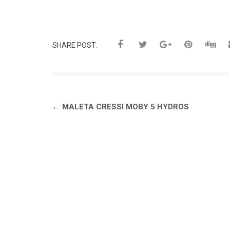
SHARE POST:
Navegación
←
MALETA CRESSI MOBY 5 HYDROS
de
entradas