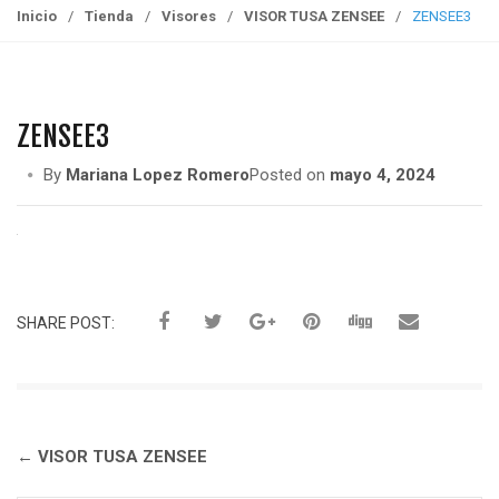
g
Inicio
/
Tienda
/
Visores
/
VISOR TUSA ZENSEE
/
ZENSEE3
g
l
e
n
ZENSEE3
a
v
By
Mariana Lopez Romero
Posted on
mayo 4, 2024
i
g
a
t
i
SHARE POST:
o
n
Navegación
←
VISOR TUSA ZENSEE
de