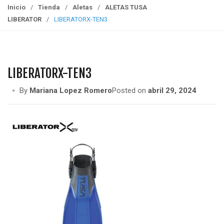
g
Inicio
/
Tienda
/
Aletas
/
ALETAS TUSA
g
LIBERATOR
/
LIBERATORX-TEN3
l
e
n
a
LIBERATORX-TEN3
v
i
By
Mariana Lopez Romero
Posted on
abril 29, 2024
g
a
t
i
o
n