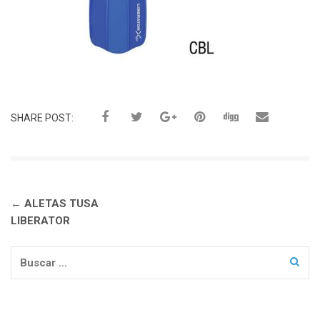
SHARE POST:
Navegación
←
ALETAS TUSA
de
LIBERATOR
entradas
Buscar: