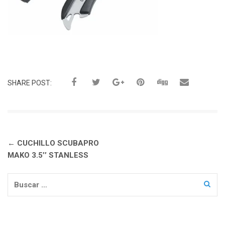
SHARE POST:
Navegación
←
CUCHILLO SCUBAPRO
de
MAKO 3.5’’ STANLESS
entradas
Buscar: