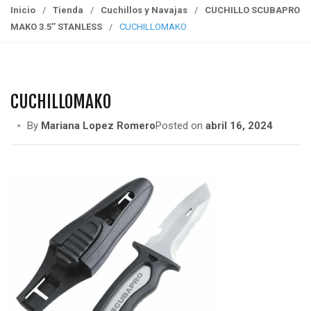
g
Inicio
/
Tienda
/
Cuchillos y Navajas
/
CUCHILLO SCUBAPRO
g
MAKO 3.5’’ STANLESS
/
CUCHILLOMAKO
l
e
n
a
CUCHILLOMAKO
v
i
By
Mariana Lopez Romero
Posted on
abril 16, 2024
g
a
t
i
o
n