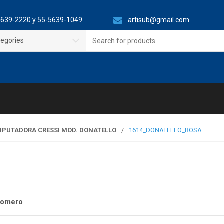
639-2220 y 55-5639-1049
artisub@gmail.com
Search
tegories
for:
PUTADORA CRESSI MOD. DONATELLO
/
1614_DONATELLO_ROSA
Romero