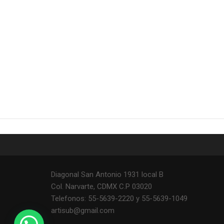
Diagonal San Antonio 1931 local B
Col. Narvarte, CDMX C.P 03020
Telefonos: 55-5639-2220 y 55-5639-1049
artisub@gmail.com