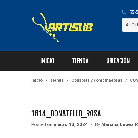
S
S
k
k
55-5
i
i
All Ca
p
p
t
t
o
o
n
c
a
o
INICIO
TIENDA
UBICACIÓN
v
n
i
t
g
e
Inicio
/
Tienda
/
Consolas y computadoras
/
COM
a
n
t
t
i
o
1614_DONATELLO_ROSA
n
Posted on
marzo 13, 2024
By
Mariana Lopez 