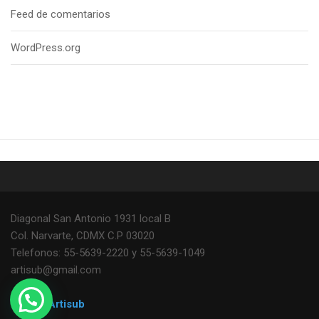
Feed de comentarios
WordPress.org
Diagonal San Antonio 1931 local B
Col. Narvarte, CDMX C.P 03020
Telefonos: 55-5639-2220 y 55-5639-1049
artisub@gmail.com
© 2021
Artisub