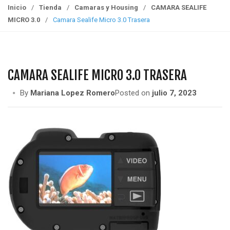
g
Inicio
/
Tienda
/
Camaras y Housing
/
CAMARA SEALIFE
g
MICRO 3.0
/
Camara Sealife Micro 3.0 Trasera
l
e
n
a
CAMARA SEALIFE MICRO 3.0 TRASERA
v
i
By
Mariana Lopez Romero
Posted on
julio 7, 2023
g
a
t
i
o
n