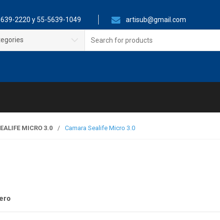
639-2220 y 55-5639-1049
artisub@gmail.com
Search
tegories
for:
ALIFE MICRO 3.0
/
Camara Sealife Micro 3.0
ero