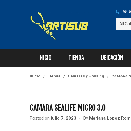
S
S
k
k
55-5
i
i
All Ca
p
p
t
t
o
o
n
c
a
o
INICIO
TIENDA
UBICACIÓN
v
n
i
t
g
e
Inicio
/
Tienda
/
Camaras y Housing
/
CAMARA SE
a
n
t
t
i
o
CAMARA SEALIFE MICRO 3.0
n
Posted on
julio 7, 2023
By
Mariana Lopez Rom