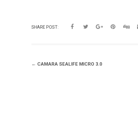
SHARE POST:
Navegación
←
CAMARA SEALIFE MICRO 3.0
de
entradas