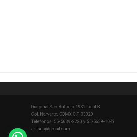
Diagonal San Antonio 1931 local B
Col. Narvarte, CDMX C.P 03020
Telefonos: 55-5639-2220 y 55-5639-1049
artisub@gmail.com