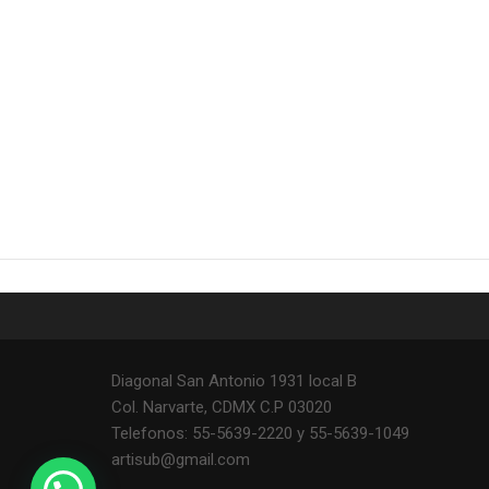
Diagonal San Antonio 1931 local B
Col. Narvarte, CDMX C.P 03020
Telefonos: 55-5639-2220 y 55-5639-1049
artisub@gmail.com