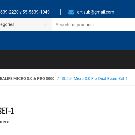
639-2220 y 55-5639-1049
artisub@gmail.com
Search
tegories
for:
ALIFE MICRO 3.0 & PRO 3000
/
SL554-Micro-3.0-Pro-Dual-Beam-Set-1
SET-1
mero