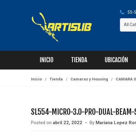
S
S
k
k
55-5
i
i
All Ca
p
p
t
t
o
o
n
c
a
o
INICIO
TIENDA
UBICACIÓN
v
n
i
t
g
e
Inicio
/
Tienda
/
Camaras y Housing
/
CAMARA SE
a
n
t
t
i
o
SL554-MICRO-3.0-PRO-DUAL-BEAM-
n
Posted on
abril 22, 2022
By
Mariana Lopez Ro