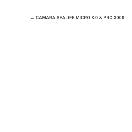
Navegación
←
CAMARA SEALIFE MICRO 3.0 & PRO 3000
de
entradas