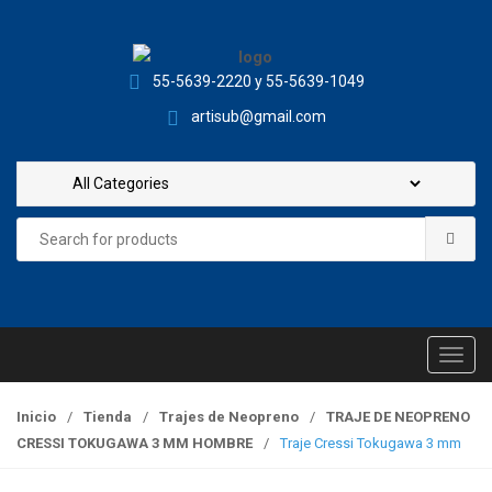
S
S
k
k
i
i
55-5639-2220 y 55-5639-1049
p
p
t
t
artisub@gmail.com
o
o
n
c
a
o
v
n
Search
for:
i
t
g
e
a
n
t
t
i
T
o
o
n
g
Inicio
/
Tienda
/
Trajes de Neopreno
/
TRAJE DE NEOPRENO
g
CRESSI TOKUGAWA 3 MM HOMBRE
/
Traje Cressi Tokugawa 3 mm
l
e