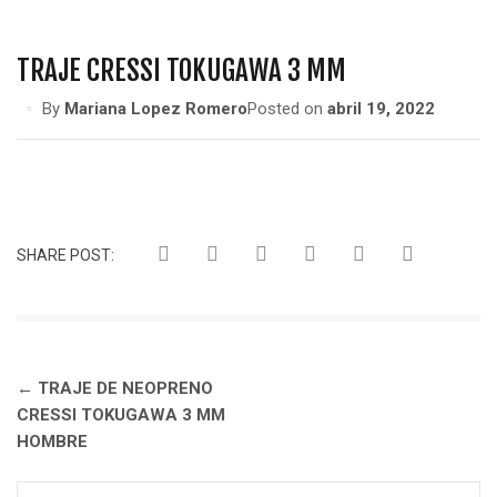
n
a
TRAJE CRESSI TOKUGAWA 3 MM
v
i
By
Mariana Lopez Romero
Posted on
abril 19, 2022
g
a
t
i
o
SHARE POST:
n
Navegación
←
TRAJE DE NEOPRENO
de
CRESSI TOKUGAWA 3 MM
entradas
HOMBRE
Buscar: