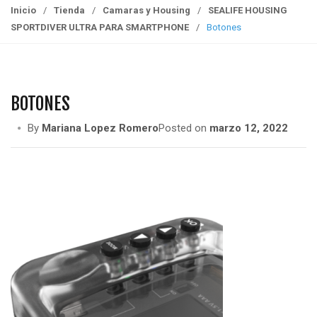
g
Inicio
/
Tienda
/
Camaras y Housing
/
SEALIFE HOUSING
g
SPORTDIVER ULTRA PARA SMARTPHONE
/
Botones
l
e
n
a
BOTONES
v
i
By
Mariana Lopez Romero
Posted on
marzo 12, 2022
g
a
t
i
o
n