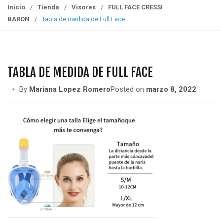
g
Inicio
/
Tienda
/
Visores
/
FULL FACE CRESSI
g
BARON
/
Tabla de medida de Full Face
l
e
n
a
TABLA DE MEDIDA DE FULL FACE
v
i
By
Mariana Lopez Romero
Posted on
marzo 8, 2022
g
a
t
i
o
n