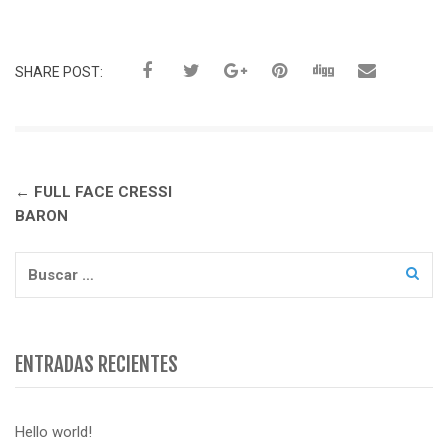
SHARE POST:
Navegación
←
FULL FACE CRESSI
de
BARON
entradas
Buscar:
ENTRADAS RECIENTES
Hello world!