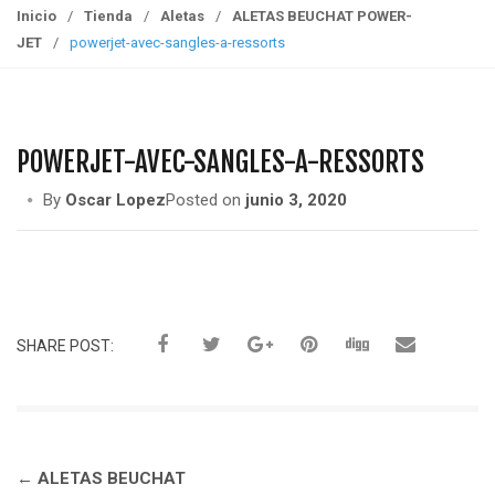
g
Inicio
/
Tienda
/
Aletas
/
ALETAS BEUCHAT POWER-
g
JET
/
powerjet-avec-sangles-a-ressorts
l
e
n
a
POWERJET-AVEC-SANGLES-A-RESSORTS
v
i
By
Oscar Lopez
Posted on
junio 3, 2020
g
a
t
i
o
SHARE POST:
n
Navegación
←
ALETAS BEUCHAT