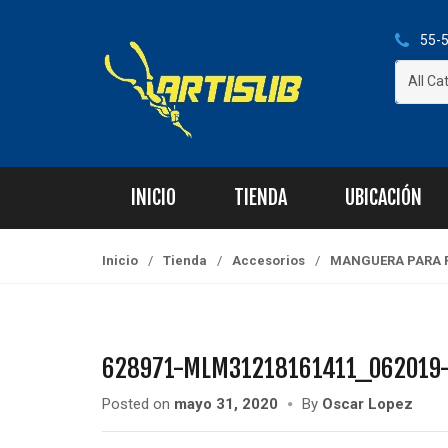
S
S
k
k
55-5
i
i
All Ca
p
p
t
t
o
o
n
c
a
o
INICIO
TIENDA
UBICACIÓN
v
n
i
t
g
e
Inicio
/
Tienda
/
Accesorios
/
MANGUERA PARA R
a
n
t
t
i
o
628971-MLM31218161411_062019
n
Posted on
mayo 31, 2020
By
Oscar Lopez