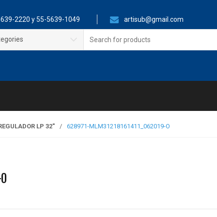
639-2220 y 55-5639-1049
artisub@gmail.com
Search
tegories
for:
EGULADOR LP 32″
/
628971-MLM31218161411_062019-O
-O