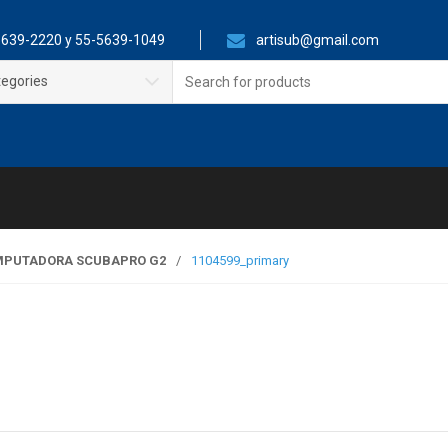
639-2220 y 55-5639-1049
artisub@gmail.com
Search
tegories
for:
PUTADORA SCUBAPRO G2
/
1104599_primary