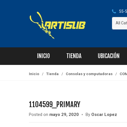
S
S
k
k
55-5
i
i
All Ca
p
p
t
t
o
o
n
c
a
o
INICIO
TIENDA
UBICACIÓN
v
n
i
t
g
e
Inicio
/
Tienda
/
Consolas y computadoras
/
COM
a
n
t
t
i
o
1104599_PRIMARY
n
Posted on
mayo 29, 2020
By
Oscar Lopez