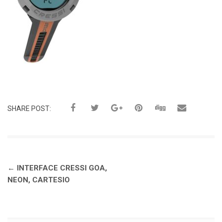
SHARE POST:
Navegación
←
INTERFACE CRESSI GOA,
de
NEON, CARTESIO
entradas