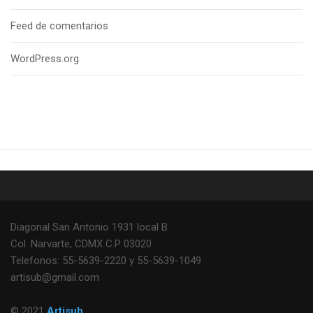
Feed de comentarios
WordPress.org
Diagonal San Antonio 1931 local B
Col. Narvarte, CDMX C.P 03020
Telefonos: 55-5639-2220 y 55-5639-1049
artisub@gmail.com
© 2021
Artisub