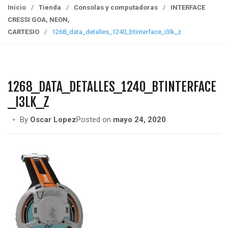
g
Inicio
/
Tienda
/
Consolas y computadoras
/
INTERFACE
g
CRESSI GOA, NEON,
l
CARTESIO
/
1268_data_detalles_1240_btinterface_i3lk_z
e
n
a
v
1268_DATA_DETALLES_1240_BTINTERFACE
i
_I3LK_Z
g
a
By
Oscar Lopez
Posted on
mayo 24, 2020
t
i
o
n